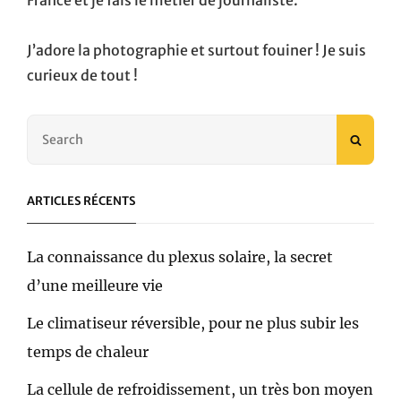
France et je fais le métier de journaliste.
J’adore la photographie et surtout fouiner ! Je suis
curieux de tout !
Search
SEAR
for:
ARTICLES RÉCENTS
La connaissance du plexus solaire, la secret
d’une meilleure vie
Le climatiseur réversible, pour ne plus subir les
temps de chaleur
La cellule de refroidissement, un très bon moyen