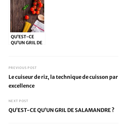
technologie
contre le froid
QU’EST-CE
QU’UN GRIL DE
SALAMANDRE ?
Navigation
PREVIOUS POST
Le cuiseur de riz, la technique de cuisson par
de
excellence
l’article
Previous
Post
NEXT POST
QU’EST-CE QU’UN GRIL DE SALAMANDRE ?
Next
Post