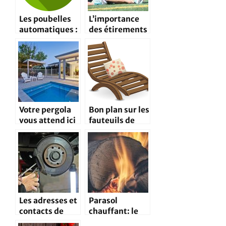
Les poubelles
L’importance
automatiques :
des étirements
la technologie à
avant une
votre service
activité
sportive
Votre pergola
Bon plan sur les
vous attend ici
fauteuils de
jardin juste
pour vous
Les adresses et
Parasol
contacts de
chauffant: le
garagistes
top de la