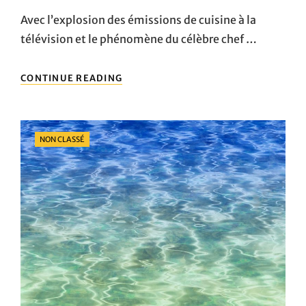
On
Avec l’explosion des émissions de cuisine à la
télévision et le phénomène du célèbre chef …
QU’EST-
CONTINUE READING
CE
QU’UN
GRIL
DE
Categories
NON CLASSÉ
SALAMANDRE
?