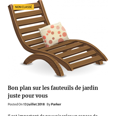
DE
Categories
NON CLASSÉ
GARAGISTES
Bon plan sur les fauteuils de jardin
juste pour vous
Posted
Posted On
13 Juillet 2018
By
Parker
On
Il est important de pouvoir créer un espace de