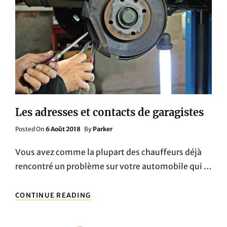
CONTRE
LE
FROID
Les adresses et contacts de garagistes
Posted
Posted On
6 Août 2018
By
Parker
On
Vous avez comme la plupart des chauffeurs déjà
rencontré un problème sur votre automobile qui …
LES
CONTINUE READING
ADRESSES
ET
CONTACTS