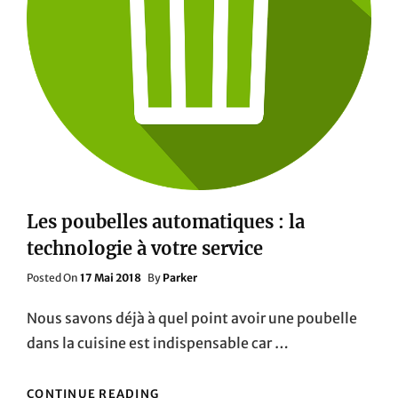
Les poubelles automatiques : la
technologie à votre service
Posted
Posted On
17 Mai 2018
By
Parker
On
Nous savons déjà à quel point avoir une poubelle
dans la cuisine est indispensable car …
LES
CONTINUE READING