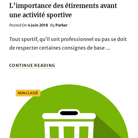
L’importance des étirements avant
une activité sportive
Posted
Posted On
4 Juin 2018
By
Parker
On
Tout sportif, qu’il soit professionnel ou pas se doit
de respecter certaines consignes de base …
L’IMPORTANCE
CONTINUE READING
DES
ÉTIREMENTS
AVANT
UNE
Categories
NON CLASSÉ
ACTIVITÉ
SPORTIVE