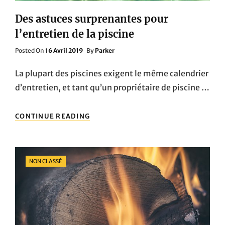
Des astuces surprenantes pour
l’entretien de la piscine
Posted
Posted On
16 Avril 2019
By
Parker
On
La plupart des piscines exigent le même calendrier
d’entretien, et tant qu’un propriétaire de piscine …
DES
CONTINUE READING
ASTUCES
SURPRENANTES
POUR
L’ENTRETIEN
Categories
NON CLASSÉ
DE
LA
PISCINE