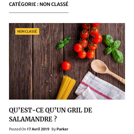
CATÉGORIE :
NON CLASSÉ
Categories
NON CLASSÉ
QU’EST-CE QU’UN GRIL DE
SALAMANDRE ?
Posted
Posted On
17 Avril 2019
By
Parker