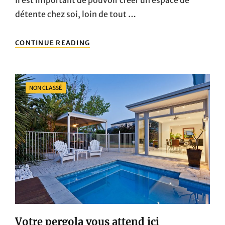
détente chez soi, loin de tout …
BON
CONTINUE READING
PLAN
SUR
LES
FAUTEUILS
Categories
NON CLASSÉ
DE
JARDIN
JUSTE
POUR
VOUS
Votre pergola vous attend ici