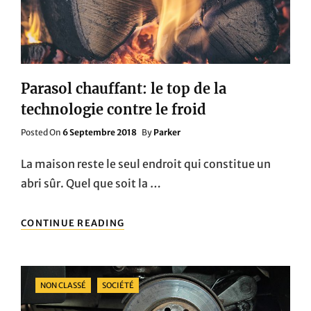
Parasol chauffant: le top de la
technologie contre le froid
Posted
Posted On
6 Septembre 2018
By
Parker
On
La maison reste le seul endroit qui constitue un
abri sûr. Quel que soit la …
PARASOL
CONTINUE READING
CHAUFFANT:
LE
TOP
DE
Categories
NON CLASSÉ
SOCIÉTÉ
LA
TECHNOLOGIE