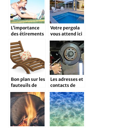
L’importance
Votre pergola
des étirements
vous attend ici
avant une
activité
sportive
Bon plan sur les
Les adresses et
fauteuils de
contacts de
jardin juste
garagistes
pour vous