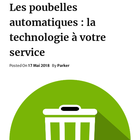
Les poubelles
automatiques : la
technologie à votre
service
Posted
Posted On
17 Mai 2018
By
Parker
On