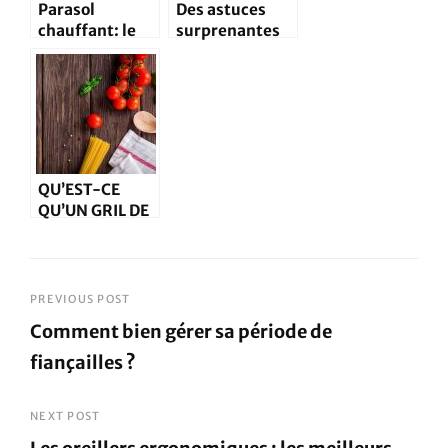
Parasol
Des astuces
chauffant: le
surprenantes
top de la
pour
technologie
l’entretien de
contre le froid
la piscine
QU’EST-CE
QU’UN GRIL DE
SALAMANDRE ?
Navigation
PREVIOUS POST
Comment bien gérer sa période de
de
fiançailles ?
l’article
Previous
Post
NEXT POST