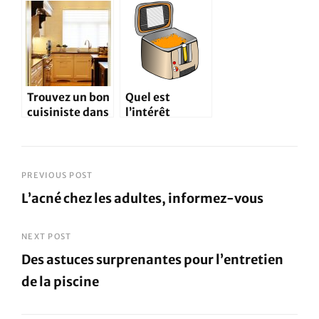
de
cuisine ?
conservation,
achetez le
vôtre
Trouvez un bon
Quel est
cuisiniste dans
l’intérêt
cet annuaire
d’utiliser une
friteuse
électrique ?
Navigation
PREVIOUS POST
L’acné chez les adultes, informez-vous
de
Previous
l’article
Post
NEXT POST
Des astuces surprenantes pour l’entretien
de la piscine
Next