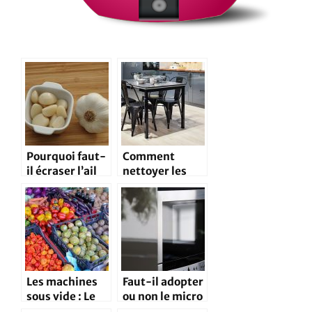
Pourquoi faut-
Comment
il écraser l’ail
nettoyer les
au lieu de le
meubles de
découper?
votre cuisine?
Les machines
Faut-il adopter
sous vide : Le
ou non le micro
meilleur moyen
ondes dans sa