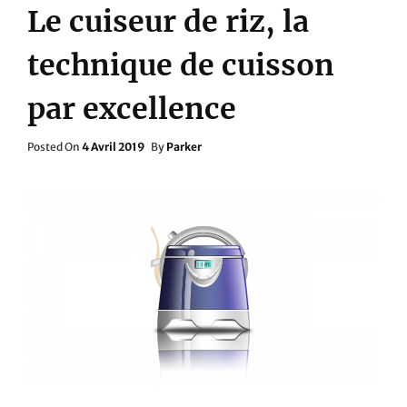
Le cuiseur de riz, la
technique de cuisson
par excellence
Posted
Posted On
4 Avril 2019
By
Parker
On