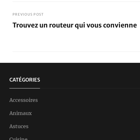
l’organisme?
PREVIOUS POST
Navigation
Trouvez un routeur qui vous convienne
de
Previous
Post
l’article
CATÉGORIES
Accessoires
Animaux
Astuces
Cuisine