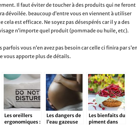
ent. Il faut éviter de toucher à des produits qui ne feront
sera dévoilée. beaucoup d’entre vous en viennent à utiliser
e cela est efficace. Ne soyez pas désespérés car il y a des
 visage n’importe quel produit (pommade ou huile, etc).
parfois vous n’en avez pas besoin car celle ci finira par s’e
te vous apporte plus de détails.
Les oreillers
Les dangers de
Les bienfaits du
ergonomiques :
l’eau gazeuse
piment dans
les meilleurs
sur les femmes
notre
produits
enceintes
organisme