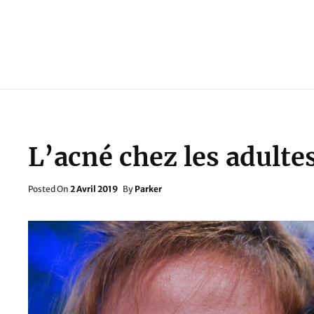
L’acné chez les adult
Posted
Posted On
2 Avril 2019
By
Parker
On