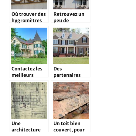
Où trouver des
Retrouvez un
hygromètres
peu de
vendus à bon
fraicheur cet
prix?
été avec un bon
climatiseur!
Contactez les
Des
meilleurs
partenaires
jardiniers de
qualifiés pour
France
la construction
de votre
maison
Une
Un toit bien
architecture
couvert, pour