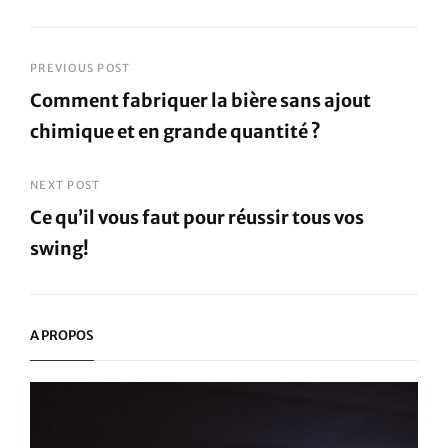
pour votre
plus de
future
tranquillité
construction
Navigation
PREVIOUS POST
Comment fabriquer la bière sans ajout
de
chimique et en grande quantité ?
l’article
Previous
Post
NEXT POST
Ce qu’il vous faut pour réussir tous vos
swing!
Next
Post
A PROPOS