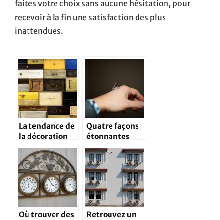
faites votre choix sans aucune hésitation, pour
recevoir à la fin une satisfaction des plus
inattendues.
La tendance de
Quatre façons
la décoration
étonnantes
faite à base de
d’utiliser la
vieux
vaseline à la
accessoires
maison
Où trouver des
Retrouvez un