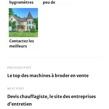
hygromètres
peu de
vendus à bon
fraicheur cet
prix?
été avec un bon
climatiseur!
Contactez les
meilleurs
jardiniers de
France
Navigation
PREVIOUS POST
Le top des machines à broder en vente
de
Previous
l’article
Post
NEXT POST
Devis chauffagiste, le site des entreprises
d’entretien