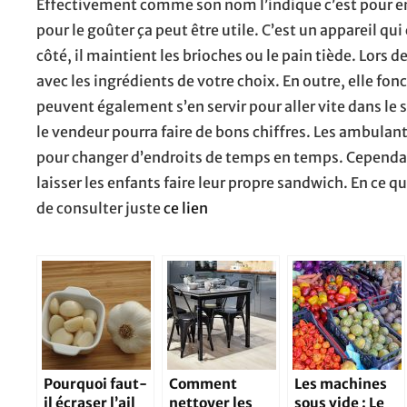
Effectivement comme son nom l’indique c’est pour en 
pour le goûter ça peut être utile. C’est un appareil qui
côté, il maintient les brioches ou le pain tiède. Lors 
avec les ingrédients de votre choix. En outre, elle f
peuvent également s’en servir pour aller vite dans le ser
le vendeur pourra faire de bons chiffres. Les ambulan
pour changer d’endroits de temps en temps. Cependant,
laisser les enfants faire leur propre sandwich. En ce qui
de consulter juste
ce lien
Pourquoi faut-
Comment
Les machines
il écraser l’ail
nettoyer les
sous vide : Le