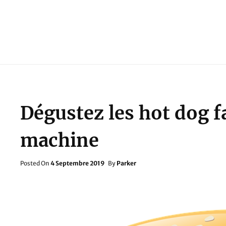
Dégustez les hot dog f
machine
Posted
Posted On
4 Septembre 2019
By
Parker
On