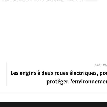
ondes dans sa
cet annuaire
d’utiliser une
cuisine ?
friteuse
électrique ?
NEXT P
Les engins à deux roues électriques, po
protéger l’environneme
Next
Post