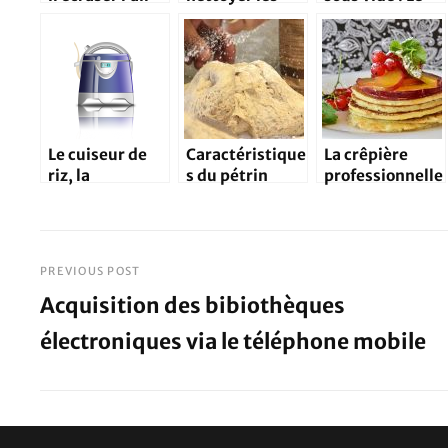
au lieu de le
meubles de
meilleur moyen
découper?
votre cuisine?
de
conservation,
achetez le
vôtre
Le cuiseur de
Caractéristique
La crêpière
riz, la
s du pétrin
professionnelle
technique de
professionnel
: pour un
cuisson par
pour vos
délicieux
excellence
gâteaux, pains,
goûter
pizzas
PREVIOUS POST
Navigation
Acquisition des bibiothèques
de
électroniques via le téléphone mobile
Previous
l’article
Post