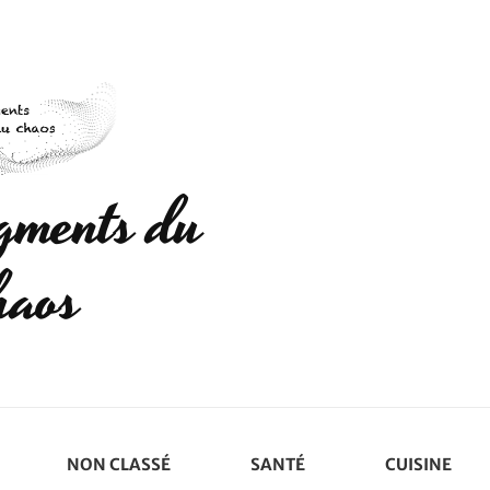
agments du
haos
NON CLASSÉ
SANTÉ
CUISINE