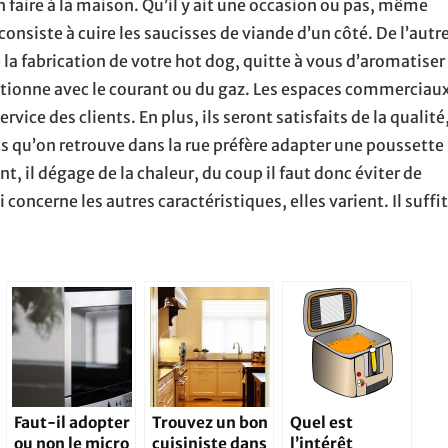
faire à la maison. Qu’il y ait une occasion ou pas, même
 consiste à cuire les saucisses de viande d’un côté. De l’autr
de la fabrication de votre hot dog, quitte à vous d’aromatiser
onctionne avec le courant ou du gaz. Les espaces commerciau
vice des clients. En plus, ils seront satisfaits de la qualité
ts qu’on retrouve dans la rue préfère adapter une poussette
 il dégage de la chaleur, du coup il faut donc éviter de
 concerne les autres caractéristiques, elles varient. Il suffit
Faut-il adopter
Trouvez un bon
Quel est
ou non le micro
cuisiniste dans
l’intérêt