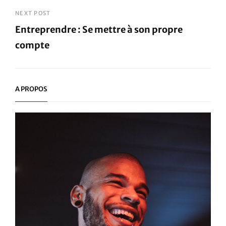
Previous
Post
NEXT POST
Entreprendre : Se mettre à son propre
compte
Next
Post
A PROPOS