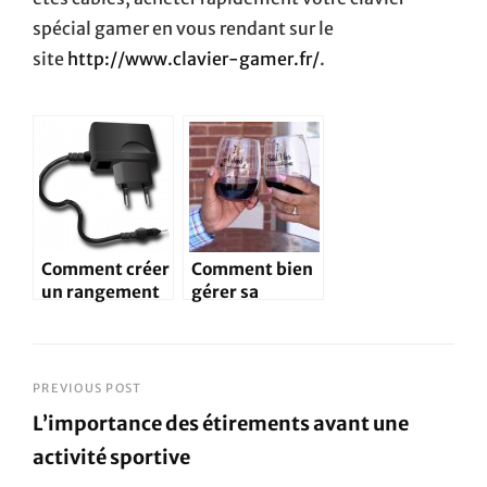
spécial gamer en vous rendant sur le
site
http://www.clavier-gamer.fr/
.
Comment créer
Comment bien
un rangement
gérer sa
pour câble
période de
d’alimentation
fiançailles ?
?
Navigation
PREVIOUS POST
L’importance des étirements avant une
de
activité sportive
l’article