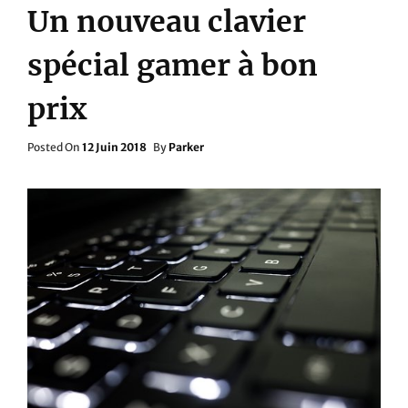
Un nouveau clavier
spécial gamer à bon
prix
Posted
Posted On
12 Juin 2018
By
Parker
On