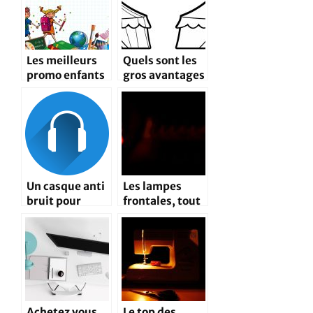
Les meilleurs
Quels sont les
promo enfants
gros avantages
chez “Kid’s
pour une
Promo”
entreprise
d’avoir sa tente
pliable?
Un casque anti
Les lampes
bruit pour
frontales, tout
protéger vos
ce qu’il faut
oreilles
savoir
Achetez vous
Le top des