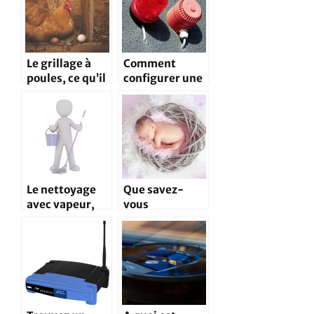
vocaux ?
Le grillage à
Comment
poules, ce qu’il
configurer une
faut savoir
alarme
connectée pour
sa maison ?
Le nettoyage
Que savez-
avec vapeur,
vous
pour un
réellement des
résultat
lits cabanes?
impeccable!