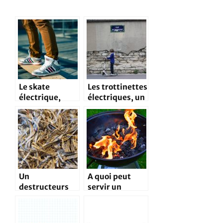
Le skate
Les trottinettes
électrique,
électriques, un
pour des
bon moyen de
balades moins
déplacement
fatiguantes
Un
A quoi peut
destructeurs
servir un
pour vos
brasero en
documents
pleine saison
sensibles
estivale ?