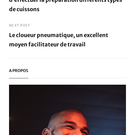
l’article
de cuissons
Previous
Post
NEXT POST
Le cloueur pneumatique, un excellent
moyen facilitateur de travail
Next
Post
A PROPOS