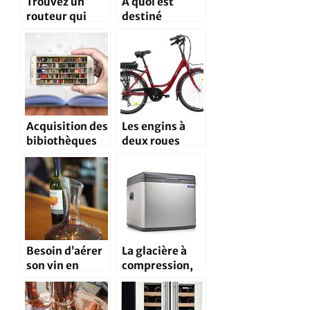
Trouvez un
A quoi est
routeur qui
destiné
vous convienne
l’utilisation
d’un aspirateur
professionnel ?
Acquisition des
Les engins à
bibiothèques
deux roues
électroniques
électriques,
via le
pour protéger
téléphone
l’environneme
mobile
nt
Besoin d’aérer
La glacière à
son vin en
compression,
toute
un accessoire
élégance?
de
conservation