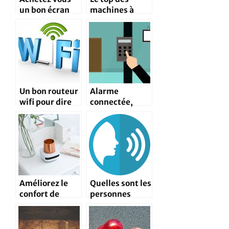
un bon écran
machines à
professionnel
broder en
ici!
vente
Un bon routeur
Alarme
wifi pour dire
connectée,
adieu aux
commandez la
problèmes de
vôtre
connexion
Améliorez le
Quelles sont les
confort de
personnes
votre maison
visées par le
grâce aux têtes
marché des
connectées
assistants